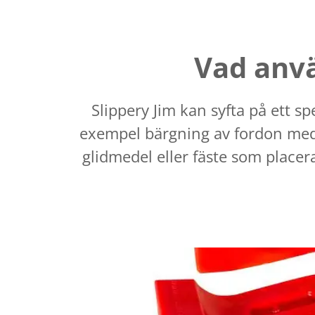
Vad anvä
Slippery Jim kan syfta på ett sp
exempel bärgning av fordon med l
glidmedel eller fäste som placeras