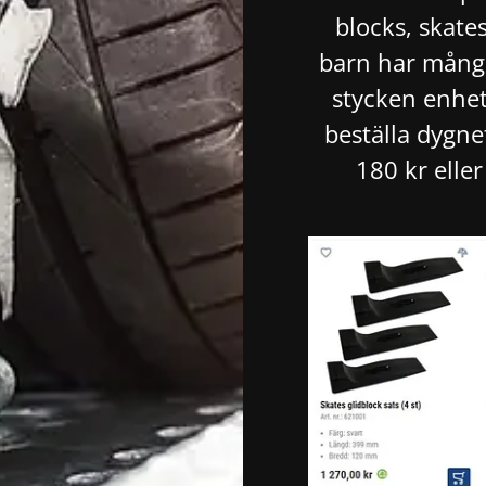
blocks, skates
barn har många
stycken enhe
beställa dygnet
180 kr elle