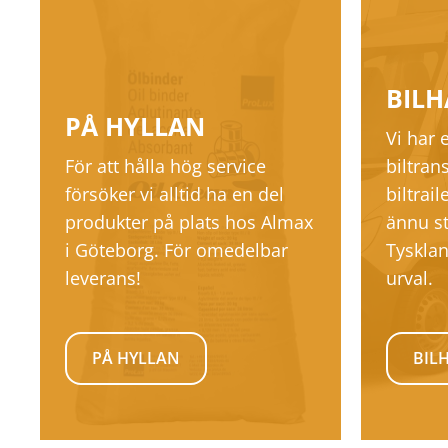
BILH
PÅ HYLLAN
Vi har e
För att hålla hög service
biltran
försöker vi alltid ha en del
biltrail
produkter på plats hos Almax
ännu st
i Göteborg. För omedelbar
Tysklan
leverans!
urval.
PÅ HYLLAN
BIL