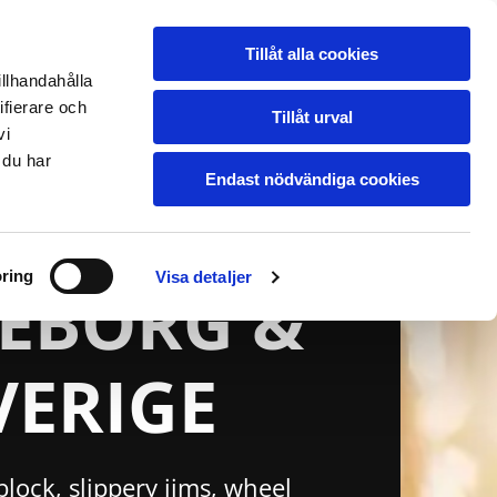
RANSPORTBILAR
BILINREDNING
PÅ HYLLAN
OM OSS
LEVERANS & PRISER
KONTAKT
Tillåt alla cookies
illhandahålla
ifierare och
Tillåt urval
vi
 du har
Endast nödvändiga cookies
PERY JIMS
ring
Visa detaljer
EBORG &
VERIGE
 block, slippery jims, wheel