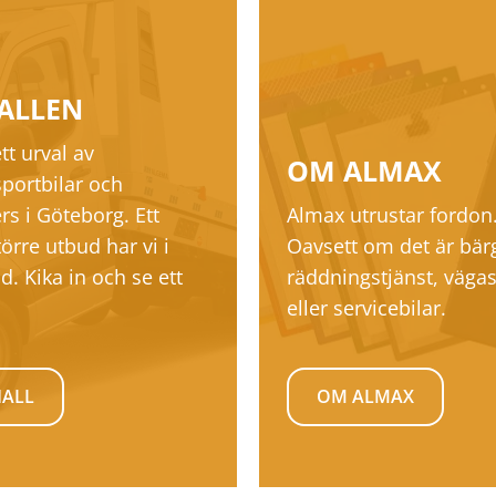
ALLEN
tt urval av
OM ALMAX
sportbilar och
ers i Göteborg. Ett
Almax utrustar fordon
örre utbud har vi i
Oavsett om det är bär
d. Kika in och se ett
räddningstjänst, vägas
eller servicebilar.
HALL
OM ALMAX