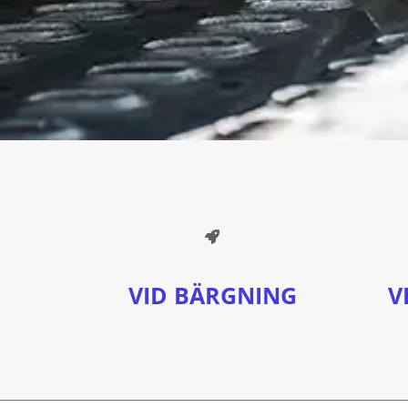
VID BÄRGNING
V