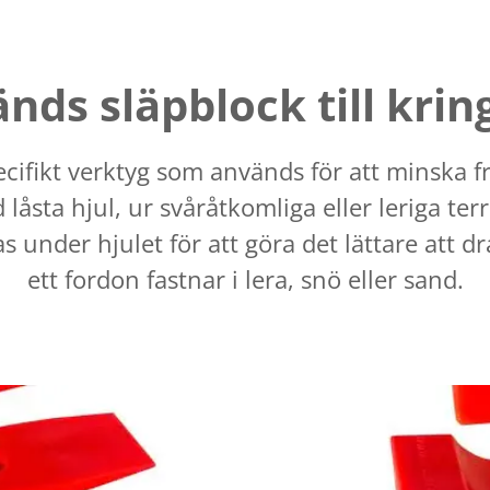
nds släpblock till krin
ecifikt verktyg som används för att minska frik
åsta hjul, ur svåråtkomliga eller leriga ter
 under hjulet för att göra det lättare att dra/
ett fordon fastnar i lera, snö eller sand.