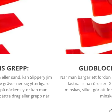
S GREPP:
GLIDBLOC
 eller sand, kan Slippery Jim
När man bärgar ett fordon m
 gräver ner sig ytterligare
fastna i sina rörelser.
t på däckens ytor kan man
minskas, vilket gör att fo
 bättre drag eller grepp när
minska