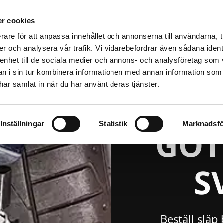
NING
FÖR BÄRGARE
BILHALL
BILTRANSPORTSLÄP
BILT
r cookies
rare för att anpassa innehållet och annonserna till användarna, t
er och analysera vår trafik. Vi vidarebefordrar även sådana ident
 enhet till de sociala medier och annons- och analysföretag som 
 i sin tur kombinera informationen med annan information som
e har samlat in när du har använt deras tjänster.
SLIP
Inställningar
Statistik
Marknadsfö
GÖT
S
Beställ släp