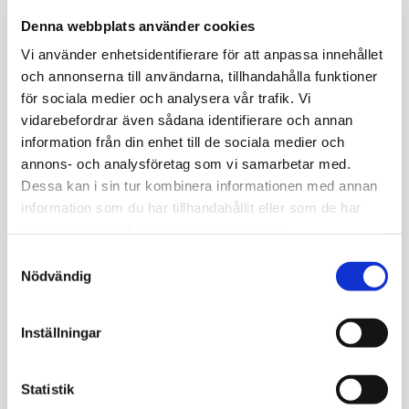
Denna webbplats använder cookies
Vi använder enhetsidentifierare för att anpassa innehållet
och annonserna till användarna, tillhandahålla funktioner
för sociala medier och analysera vår trafik. Vi
vidarebefordrar även sådana identifierare och annan
information från din enhet till de sociala medier och
annons- och analysföretag som vi samarbetar med.
Dessa kan i sin tur kombinera informationen med annan
information som du har tillhandahållit eller som de har
samlat in när du har använt deras tjänster.
Samtyckesval
VÅRA STORSÄLJARE ANITA & JOHAN
Nödvändig
PÅ ALMAX
Inställningar
BESÖK UTSTÄLLNINGEN MED
Statistik