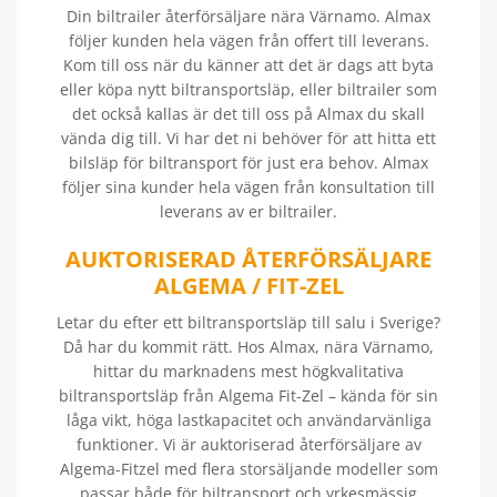
Din biltrailer återförsäljare nära Värnamo. Almax
följer kunden hela vägen från offert till leverans.
Kom till oss när du känner att det är dags att byta
eller köpa nytt biltransportsläp, eller biltrailer som
det också kallas är det till oss på Almax du skall
vända dig till. Vi har det ni behöver för att hitta ett
bilsläp för biltransport för just era behov. Almax
följer sina kunder hela vägen från konsultation till
leverans av er biltrailer.
AUKTORISERAD ÅTERFÖRSÄLJARE
ALGEMA / FIT-ZEL
Letar du efter ett biltransportsläp till salu i Sverige?
Då har du kommit rätt. Hos Almax, nära Värnamo,
hittar du marknadens mest högkvalitativa
biltransportsläp från Algema Fit-Zel – kända för sin
låga vikt, höga lastkapacitet och användarvänliga
funktioner. Vi är auktoriserad återförsäljare av
Algema-Fitzel med flera storsäljande modeller som
passar både för biltransport och yrkesmässig