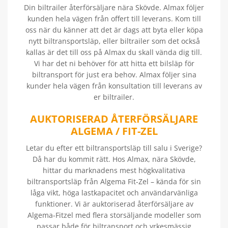
Din biltrailer återförsäljare nära Skövde. Almax följer
kunden hela vägen från offert till leverans. Kom till
oss när du känner att det är dags att byta eller köpa
nytt biltransportsläp, eller biltrailer som det också
kallas är det till oss på Almax du skall vända dig till.
Vi har det ni behöver för att hitta ett bilsläp för
biltransport för just era behov. Almax följer sina
kunder hela vägen från konsultation till leverans av
er biltrailer.
AUKTORISERAD ÅTERFÖRSÄLJARE
ALGEMA / FIT-ZEL
Letar du efter ett biltransportsläp till salu i Sverige?
Då har du kommit rätt. Hos Almax, nära Skövde,
hittar du marknadens mest högkvalitativa
biltransportsläp från Algema Fit-Zel – kända för sin
låga vikt, höga lastkapacitet och användarvänliga
funktioner. Vi är auktoriserad återförsäljare av
Algema-Fitzel med flera storsäljande modeller som
passar både för biltransport och yrkesmässig