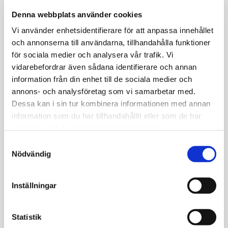
Denna webbplats använder cookies
Vi använder enhetsidentifierare för att anpassa innehållet
och annonserna till användarna, tillhandahålla funktioner
för sociala medier och analysera vår trafik. Vi
vidarebefordrar även sådana identifierare och annan
information från din enhet till de sociala medier och
annons- och analysföretag som vi samarbetar med.
Dessa kan i sin tur kombinera informationen med annan
information som du har tillhandahållit eller som de har
samlat in när du har använt deras tjänster.
Samtyckesval
VÅRA STORSÄLJARE ANITA & JOHAN
Nödvändig
PÅ ALMAX
Inställningar
BESÖK UTSTÄLLNINGEN MED
Statistik