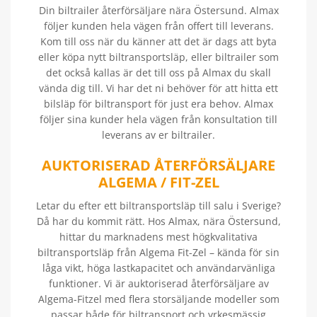
Din biltrailer återförsäljare nära Östersund. Almax
följer kunden hela vägen från offert till leverans.
Kom till oss när du känner att det är dags att byta
eller köpa nytt biltransportsläp, eller biltrailer som
det också kallas är det till oss på Almax du skall
vända dig till. Vi har det ni behöver för att hitta ett
bilsläp för biltransport för just era behov. Almax
följer sina kunder hela vägen från konsultation till
leverans av er biltrailer.
AUKTORISERAD ÅTERFÖRSÄLJARE
ALGEMA / FIT-ZEL
Letar du efter ett biltransportsläp till salu i Sverige?
Då har du kommit rätt. Hos Almax, nära Östersund,
hittar du marknadens mest högkvalitativa
biltransportsläp från Algema Fit-Zel – kända för sin
låga vikt, höga lastkapacitet och användarvänliga
funktioner. Vi är auktoriserad återförsäljare av
Algema-Fitzel med flera storsäljande modeller som
passar både för biltransport och yrkesmässig