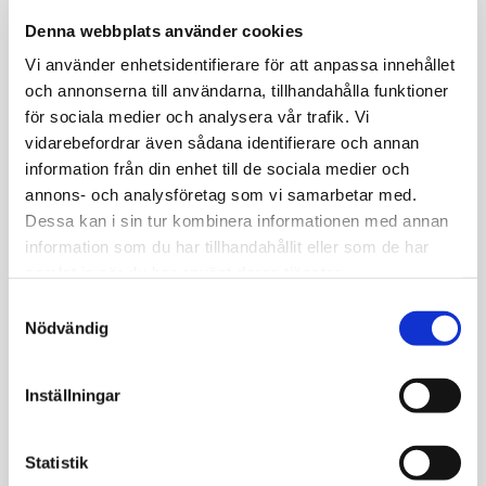
Denna webbplats använder cookies
Vi använder enhetsidentifierare för att anpassa innehållet
och annonserna till användarna, tillhandahålla funktioner
för sociala medier och analysera vår trafik. Vi
vidarebefordrar även sådana identifierare och annan
information från din enhet till de sociala medier och
annons- och analysföretag som vi samarbetar med.
Dessa kan i sin tur kombinera informationen med annan
information som du har tillhandahållit eller som de har
samlat in när du har använt deras tjänster.
Samtyckesval
VÅRA STORSÄLJARE ANITA & JOHAN
Nödvändig
PÅ ALMAX
Inställningar
BESÖK UTSTÄLLNINGEN MED
Statistik